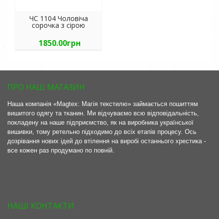
ЧС 1104 Чоловіча
сорочка з сірою
вишивкою
1850.00грн
ПРО НАШ МАГАЗИН
Наша компанія «Magtex: Магія текстилю» займається пошиттям
вишитого одягу та тканин. Ми відчуваємо всю відповідальність,
покладену на наше підприємство, як на виробника української
вишивки, тому ретельно підходимо до всіх етапів процесу. Ось
дозрівання нових ідей до втілення на виробі останнього хрестика -
все кожен раз продумано по повній.
НАШІ КОНТАКТИ