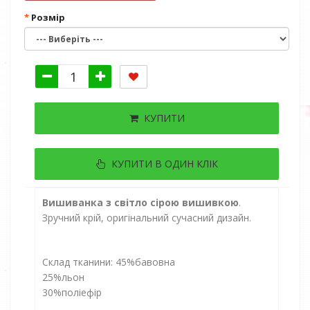
Розмір
КУПИТИ
КУПИТИ В ОДИН КЛІК
Вишиванка з світло сірою вишивкою
.
Зручний крій, оригінальний сучасний дизайн.
Склад тканини: 45%бавовна
25%льон
30%поліефір