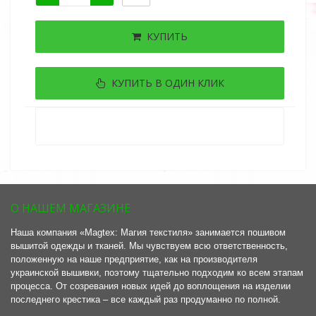
КУПИТЬ
КУПИТЬ В ОДИН КЛИК
О НАШЕМ МАГАЗИНЕ
Наша компания «Magtex: Магия текстиля» занимается пошивом
вышитой одежды и тканей. Мы чувствуем всю ответственность,
положенную на наше предприятие, как на производителя
украинской вышивки, поэтому тщательно подходим ко всем этапам
процесса. От созревания новых идей до воплощения на изделии
последнего крестика – все каждый раз продуманно по полной.