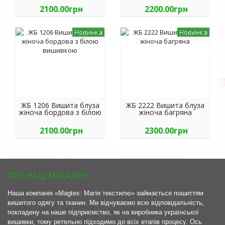
2100.00грн
2200.00грн
Новинка
Новинка
ЖБ 1206 Вишита блуза
ЖБ 2222 Вишита блуза
жіноча бордова з білою
жіноча багряна
вишивкою
2100.00грн
2300.00грн
ПРО НАШ МАГАЗИН
Наша компанія «Magtex: Магія текстилю» займається пошиттям
вишитого одягу та тканин. Ми відчуваємо всю відповідальність,
покладену на наше підприємство, як на виробника української
вишивки, тому ретельно підходимо до всіх етапів процесу. Ось