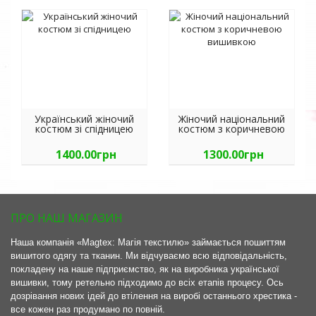
Український жіночий
Жіночий національний
костюм зі спідницею
костюм з коричневою
вишивкою
1400.00грн
1300.00грн
ПРО НАШ МАГАЗИН
Наша компанія «Magtex: Магія текстилю» займається пошиттям
вишитого одягу та тканин. Ми відчуваємо всю відповідальність,
покладену на наше підприємство, як на виробника української
вишивки, тому ретельно підходимо до всіх етапів процесу. Ось
дозрівання нових ідей до втілення на виробі останнього хрестика -
все кожен раз продумано по повній.