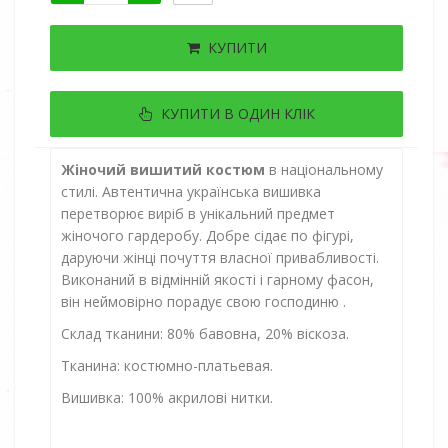
КУПИТИ
КУПИТИ В ОДИН КЛІК
Жіночий вишитий костюм
в національному
стилі.
Автентична українська вишивка
перетворює виріб в унікальний предмет
жіночого гардеробу.
Добре сідає по фігурі,
даруючи жінці почуття власної привабливості.
Виконаний в відмінній якості і гарному фасон,
він неймовірно порадує свою господиню
.
Склад тканини: 80% бавовна, 20% віскоза.
Тканина: костюмно-платьевая.
Вишивка: 100% акрилові нитки.