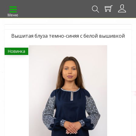
Меню
Вышитая блуза темно-синяя с белой вышивкой
Новинка