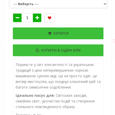
КУПИТИ
КУПИТИ В ОДИН КЛІК
Пориньте у світ елегантності та українських
традицій з цією неперевершеною чорною
вишиваною сукнею міді. Це не просто одяг, це
витвір мистецтва, що поєднує класичний крій та
багате символічне оздоблення.
Ідеально пасує для:
Світських заходів,
сімейних свят, урочистих подій та створення
стильного повсякденного образу.
Тканина : льон