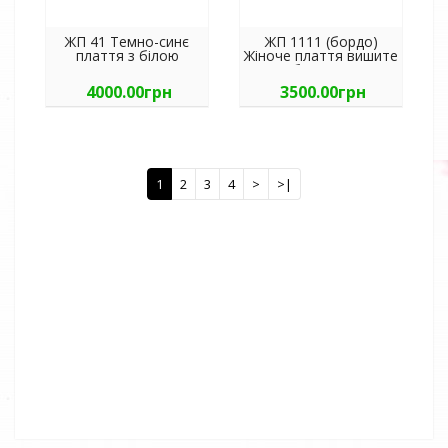
ЖП 41 Темно-синє
ЖП 1111 (бордо)
плаття з білою
Жіноче плаття вишите
вишивкою
бордове
4000.00грн
3500.00грн
1
2
3
4
>
>|