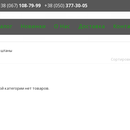
38 (067)
108-79-99
+38 (050)
377-30-05
алог
Новинки
О Нас
Доставка
Конт
 штаны
Сортиров
ой категории нет товаров.